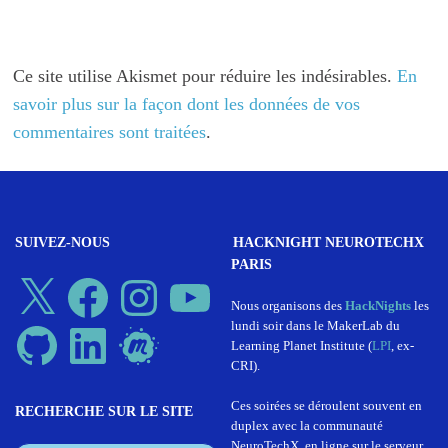
Ce site utilise Akismet pour réduire les indésirables.
En
savoir plus sur la façon dont les données de vos
commentaires sont traitées
.
SUIVEZ-NOUS
HACKNIGHT NEUROTECHX
PARIS
X
Facebook
Instagram
YouTube
Nous organisons des
HackNights
les
lundi soir dans le MakerLab du
GitHub
LinkedIn
Meetup
Learning Planet Institute (
LPI
, ex-
CRI).
Ces soirées se déroulent souvent en
RECHERCHE SUR LE SITE
duplex avec la communauté
NeuroTechX, en ligne sur le serveur