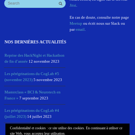
Jitsi
.
En cas de doute, consulte notre page
Meetup
ou écrit nous sur Slack ou
par
email
.
NOS DERNIÈRES ACTUALITÉS
Reprise des HackNight et Hackathon
de fin d’année
12 novembre 2023
Les pérégrinations du CogLab #5
(novembre 2023)
5 novembre 2023
Masterclass « BCI & Neurotech en
France »
7 septembre 2023
Les pérégrinations du CogLab #4
(juillet 2023)
14 juillet 2023
Confidentialité et cookies : ce site utilise des cookies. En continuant à utiliser ce
site Web, vous acceptez leur utilisation.