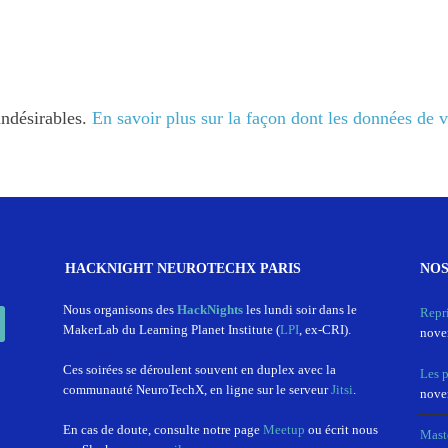
indésirables.
En savoir plus sur la façon dont les données de 
HACKNIGHT NEUROTECHX PARIS
NOS
In
Nous organisons des
HackNights
les lundi soir dans le
Repr
MakerLab du Learning Planet Institute (
LPI
, ex-CRI).
nove
Ces soirées se déroulent souvent en duplex avec la
Les 
communauté NeuroTechX, en ligne sur le serveur
Jitsi
.
nove
En cas de doute, consulte notre page
Meetup
ou écrit nous
Mast