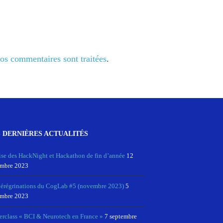
vos commentaires sont traitées
.
 DERNIÈRES ACTUALITÉS
ise des HackNight et Hackathon de fin d’année
12
mbre 2023
pérégrinations du CogLab #5 (novembre 2023)
5
mbre 2023
erclass « BCI & Neurotech en France »
7 septembre