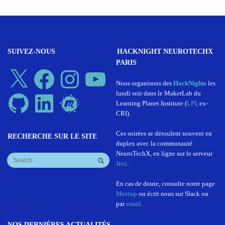
SUIVEZ-NOUS
HACKNIGHT NEUROTECHX
PARIS
X
Facebook
Instagram
YouTube
Nous organisons des
HackNights
les
lundi soir dans le MakerLab du
GitHub
LinkedIn
Meetup
Learning Planet Institute (
LPI
, ex-
CRI).
Ces soirées se déroulent souvent en
RECHERCHE SUR LE SITE
duplex avec la communauté
NeuroTechX, en ligne sur le serveur
Jitsi
.
En cas de doute, consulte notre page
Meetup
ou écrit nous sur Slack ou
par
email
.
NOS DERNIÈRES ACTUALITÉS