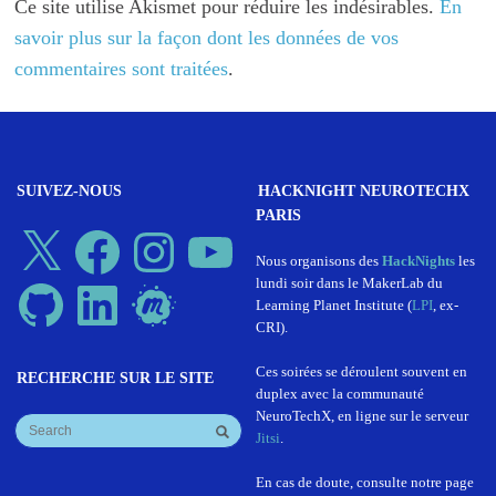
Ce site utilise Akismet pour réduire les indésirables.
En
savoir plus sur la façon dont les données de vos
commentaires sont traitées
.
SUIVEZ-NOUS
HACKNIGHT NEUROTECHX
PARIS
X
Facebook
Instagram
YouTube
Nous organisons des
HackNights
les
lundi soir dans le MakerLab du
GitHub
LinkedIn
Meetup
Learning Planet Institute (
LPI
, ex-
CRI).
Ces soirées se déroulent souvent en
RECHERCHE SUR LE SITE
duplex avec la communauté
NeuroTechX, en ligne sur le serveur
Jitsi
.
En cas de doute, consulte notre page