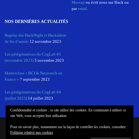
Meetup
ou écrit nous sur Slack ou
par
email
.
NOS DERNIÈRES ACTUALITÉS
Reprise des HackNight et Hackathon
de fin d’année
12 novembre 2023
Les pérégrinations du CogLab #5
(novembre 2023)
5 novembre 2023
Masterclass « BCI & Neurotech en
France »
7 septembre 2023
Les pérégrinations du CogLab #4
(juillet 2023)
14 juillet 2023
Confidentialité et cookies : ce site utilise des cookies. En continuant à utiliser ce
site Web, vous acceptez leur utilisation.
Pour en savoir plus, notamment sur la façon de contrôler les cookies, consultez :
© COPYRIGHT COGLAB, NEUROTECHX PARIS
Politique relative aux cookies