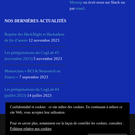
Meetup
ou écrit nous sur Slack ou
par
email
.
NOS DERNIÈRES ACTUALITÉS
Reprise des HackNight et Hackathon
de fin d’année
12 novembre 2023
Les pérégrinations du CogLab #5
(novembre 2023)
5 novembre 2023
Masterclass « BCI & Neurotech en
France »
7 septembre 2023
Les pérégrinations du CogLab #4
(juillet 2023)
14 juillet 2023
Confidentialité et cookies : ce site utilise des cookies. En continuant à utiliser ce
site Web, vous acceptez leur utilisation.
Pour en savoir plus, notamment sur la façon de contrôler les cookies, consultez :
© COPYRIGHT COGLAB, NEUROTECHX PARIS
Politique relative aux cookies