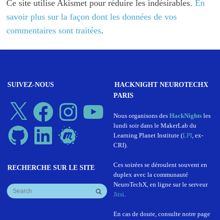
Ce site utilise Akismet pour réduire les indésirables.
En
savoir plus sur la façon dont les données de vos
commentaires sont traitées
.
SUIVEZ-NOUS
HACKNIGHT NEUROTECHX
PARIS
X
Facebook
Instagram
YouTube
Nous organisons des
HackNights
les
lundi soir dans le MakerLab du
GitHub
LinkedIn
Meetup
Learning Planet Institute (
LPI
, ex-
CRI).
Ces soirées se déroulent souvent en
RECHERCHE SUR LE SITE
duplex avec la communauté
NeuroTechX, en ligne sur le serveur
Jitsi
.
En cas de doute, consulte notre page