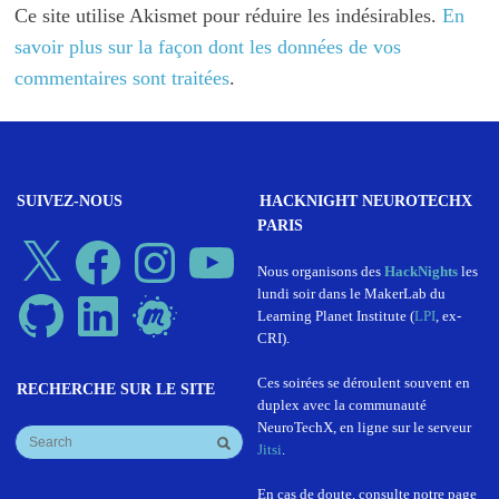
Ce site utilise Akismet pour réduire les indésirables.
En
savoir plus sur la façon dont les données de vos
commentaires sont traitées
.
SUIVEZ-NOUS
HACKNIGHT NEUROTECHX
PARIS
X
Facebook
Instagram
YouTube
Nous organisons des
HackNights
les
lundi soir dans le MakerLab du
GitHub
LinkedIn
Meetup
Learning Planet Institute (
LPI
, ex-
CRI).
Ces soirées se déroulent souvent en
RECHERCHE SUR LE SITE
duplex avec la communauté
NeuroTechX, en ligne sur le serveur
Jitsi
.
En cas de doute, consulte notre page