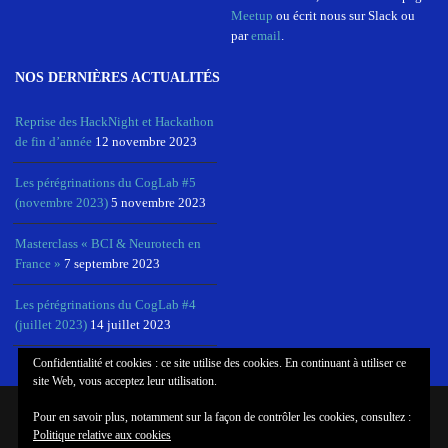
Meetup
ou écrit nous sur Slack ou
par
email
.
NOS DERNIÈRES ACTUALITÉS
Reprise des HackNight et Hackathon
de fin d’année
12 novembre 2023
Les pérégrinations du CogLab #5
(novembre 2023)
5 novembre 2023
Masterclass « BCI & Neurotech en
France »
7 septembre 2023
Les pérégrinations du CogLab #4
(juillet 2023)
14 juillet 2023
Confidentialité et cookies : ce site utilise des cookies. En continuant à utiliser ce
site Web, vous acceptez leur utilisation.
Pour en savoir plus, notamment sur la façon de contrôler les cookies, consultez :
© COPYRIGHT COGLAB, NEUROTECHX PARIS
Politique relative aux cookies