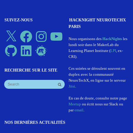
SUIVEZ-NOUS
HACKNIGHT NEUROTECHX
PARIS
X
Facebook
Instagram
YouTube
Nous organisons des
HackNights
les
lundi soir dans le MakerLab du
GitHub
LinkedIn
Meetup
Learning Planet Institute (
LPI
, ex-
CRI).
Ces soirées se déroulent souvent en
RECHERCHE SUR LE SITE
duplex avec la communauté
NeuroTechX, en ligne sur le serveur
Jitsi
.
En cas de doute, consulte notre page
Meetup
ou écrit nous sur Slack ou
par
email
.
NOS DERNIÈRES ACTUALITÉS