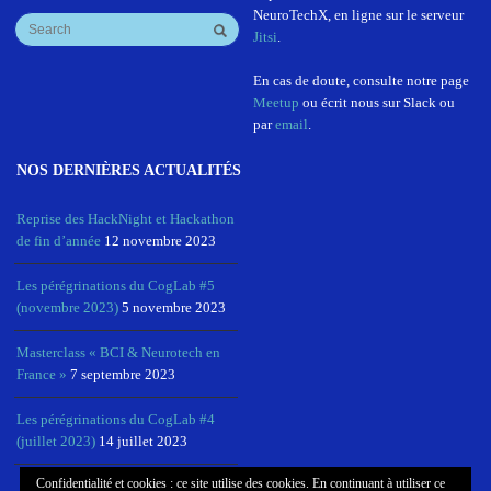
NeuroTechX, en ligne sur le serveur
Jitsi
.
En cas de doute, consulte notre page
Meetup
ou écrit nous sur Slack ou
par
email
.
NOS DERNIÈRES ACTUALITÉS
Reprise des HackNight et Hackathon
de fin d’année
12 novembre 2023
Les pérégrinations du CogLab #5
(novembre 2023)
5 novembre 2023
Masterclass « BCI & Neurotech en
France »
7 septembre 2023
Les pérégrinations du CogLab #4
(juillet 2023)
14 juillet 2023
Confidentialité et cookies : ce site utilise des cookies. En continuant à utiliser ce