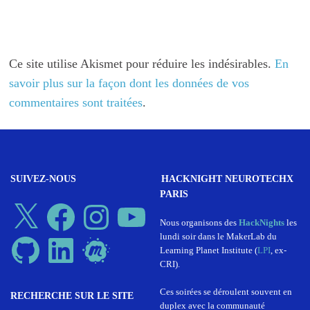
Ce site utilise Akismet pour réduire les indésirables.
En
savoir plus sur la façon dont les données de vos
commentaires sont traitées
.
SUIVEZ-NOUS
HACKNIGHT NEUROTECHX
PARIS
X
Facebook
Instagram
YouTube
Nous organisons des
HackNights
les
lundi soir dans le MakerLab du
GitHub
LinkedIn
Meetup
Learning Planet Institute (
LPI
, ex-
CRI).
Ces soirées se déroulent souvent en
RECHERCHE SUR LE SITE
duplex avec la communauté