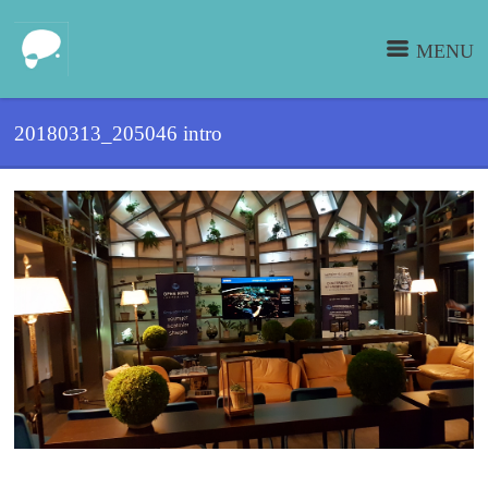
MENU
20180313_205046 intro