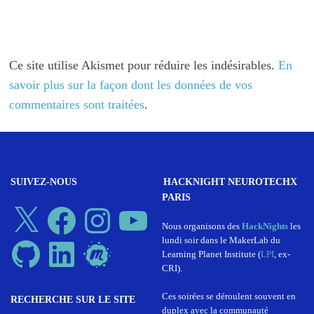
Ce site utilise Akismet pour réduire les indésirables.
En
savoir plus sur la façon dont les données de vos
commentaires sont traitées
.
SUIVEZ-NOUS
HACKNIGHT NEUROTECHX
PARIS
X
Facebook
Instagram
YouTube
Nous organisons des
HackNights
les
lundi soir dans le MakerLab du
GitHub
LinkedIn
Meetup
Learning Planet Institute (
LPI
, ex-
CRI).
Ces soirées se déroulent souvent en
RECHERCHE SUR LE SITE
duplex avec la communauté