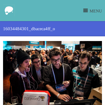
MENU
16034484301_dbaceca4ff_o