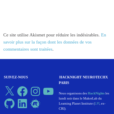
Ce site utilise Akismet pour réduire les indésirables.
En
savoir plus sur la façon dont les données de vos
commentaires sont traitées
.
SUIVEZ-NOUS
HACKNIGHT NEUROTECHX
PARIS
X
Facebook
Instagram
YouTube
Nous organisons des
HackNights
les
lundi soir dans le MakerLab du
GitHub
LinkedIn
Meetup
Learning Planet Institute (
LPI
, ex-
CRI).