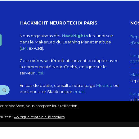
HACKNIGHT NEUROTECHX PARIS
NOS
dIn
Nous organisons des
HackNights
les lundi soir
Repr
dans le MakerLab du Learning Planet Institute
d’a
(
LPI
, ex-CRI).
Les
Ces soirées se déroulent souvent en duplex avec
2023
la communauté NeuroTechX, en ligne sur le
serveur
Jitsi
.
Mast
sep
En cas de doute, consulte notre page
Meetup
ou
écrit nous sur Slack ou par
email
.
Les 
juil
iser ce site Web, vous acceptez leur utilisation.
sultez :
Politique relative aux cookies
S
MAILING LIST
NEWSLETTER
FAIRE UN DON
CONFIDENTIALITÉ E