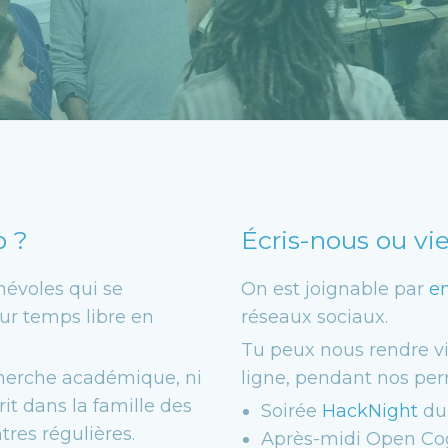
b ?
Écris-nous ou vi
névoles qui se
On est joignable par
e
ur temps libre en
réseaux sociaux.
Tu peux nous rendre vis
echerche académique, ni
ligne, pendant nos pe
rit dans la famille des
Soirée
HackNight
du 
res régulières.
Après-midi Open Co