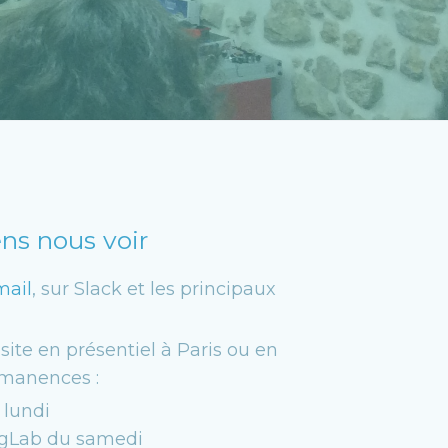
ens nous voir
mail
, sur Slack et les principaux
ite en présentiel à Paris ou en
rmanences :
lundi
gLab du samedi