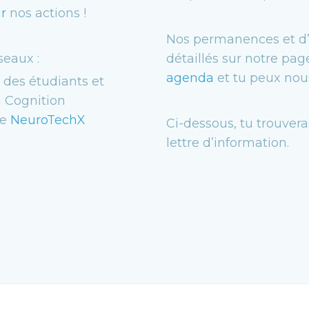
r
nos actions !
Nos permanences et d
seaux :
détaillés sur notre pa
agenda
et tu peux nous 
e des étudiants et
a Cognition
le
NeuroTechX
Ci-dessous, tu trouver
lettre d’information.