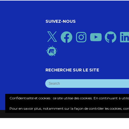
SUIVEZ-NOUS
X
Facebook
Instagram
YouTube
GitHub
Linke
Meetup
RECHERCHE SUR LE SITE
Confidentialité et cookies : ce site utilise des cookies. En continuant à util
Pour en savoir plus, notamment sur la façon de contrôler les cookies, con
© COPYRIGHT COGLAB, NEUROTECHX PARI
MANIFESTO