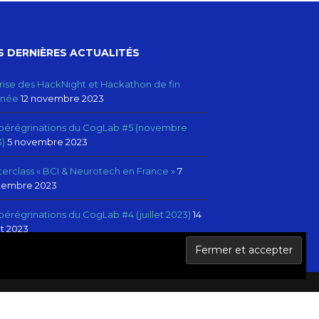
 DERNIÈRES ACTUALITÉS
ise des HackNight et Hackathon de fin
nnée
12 novembre 2023
 pérégrinations du CogLab #5 (novembre
)
5 novembre 2023
erclass « BCI & Neurotech en France »
7
tembre 2023
pérégrinations du CogLab #4 (juillet 2023)
14
let 2023
T MENTIONS LÉGALES
RÉSEAU NEUROTECHX